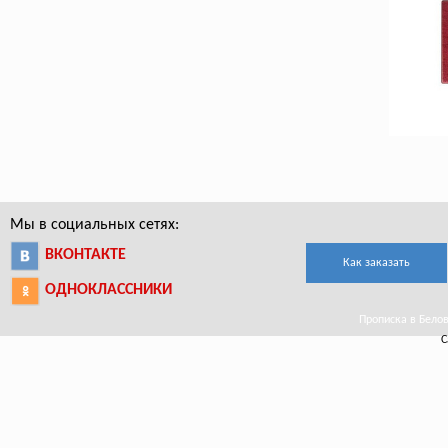
Мы в социальных сетях:
ВКОНТАКТЕ
Как заказать
ОДНОКЛАССНИКИ
Прописка в Белово
С