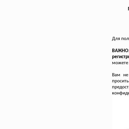
Для пол
ВАЖНО:
регист
можете 
Вам не
просит
предост
конфиде