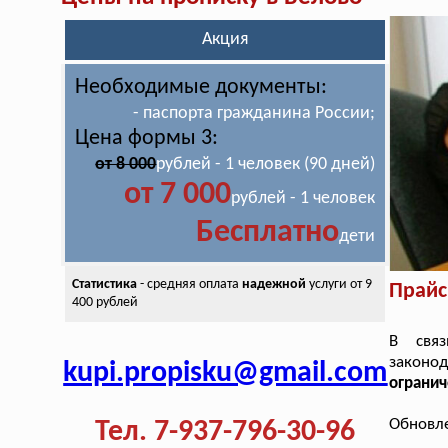
Акция
Необходимые документы:
- паспорта гражданина России;
Цена формы 3:
от 8 000
рублей - 1 человек (90 дней)
от 7 000
рублей - 1 человек
Бесплатно
дети
Статистика
- средняя оплата
надежной
услуги от 9
Прайс
400 рублей
В свя
законод
kupi.propisku@gmail.com
огранич
Обновле
Тел. 7-937-796-30-96