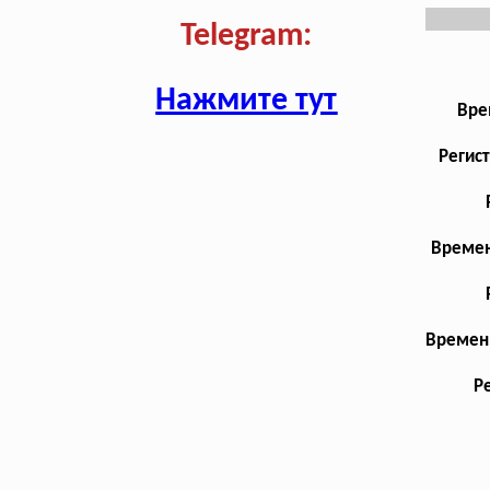
Telegram:
Нажмите тут
Вре
Регис
Времен
Временн
Р